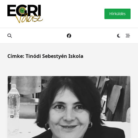
Skip
to
Hírküldés
content
Címke:
Tinódi Sebestyén Iskola