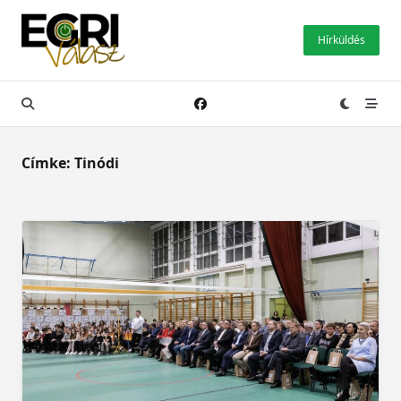
Skip
to
Hírküldés
content
Címke:
Tinódi