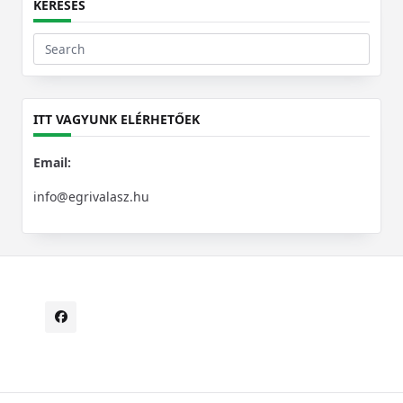
KERESÉS
Search
for:
ITT VAGYUNK ELÉRHETŐEK
Email:
info@egrivalasz.hu