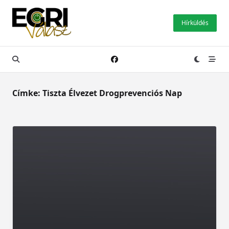
Skip
to
Hírküldés
content
Címke:
Tiszta Élvezet Drogprevenciós Nap