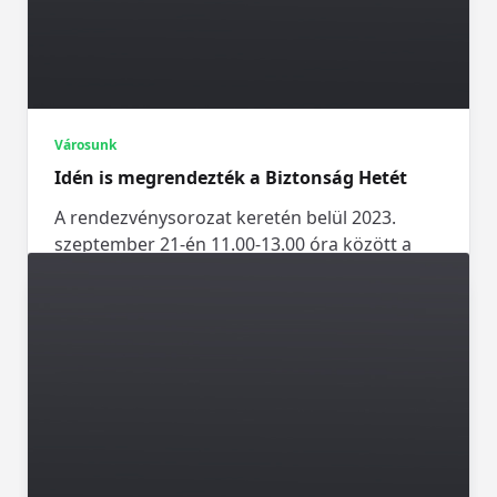
Városunk
Idén is megrendezték a Biztonság Hetét
A rendezvénysorozat keretén belül 2023.
szeptember 21-én 11.00-13.00 óra között a
Heves Vármegyei Rendőrfőkapitányság
szervezésében, Egerben, a Tittel Pál úti
közlekedési parkban, Eger Megyei Jogú Város
Önkormányzatának felkérésére általános
iskolás és óvodás gyermekek kipróbálhattak
egy kerékpáros ügyességi pályát, valamint
KRESZ elméleti feladatlap kitöltésére is
lehetőség volt.