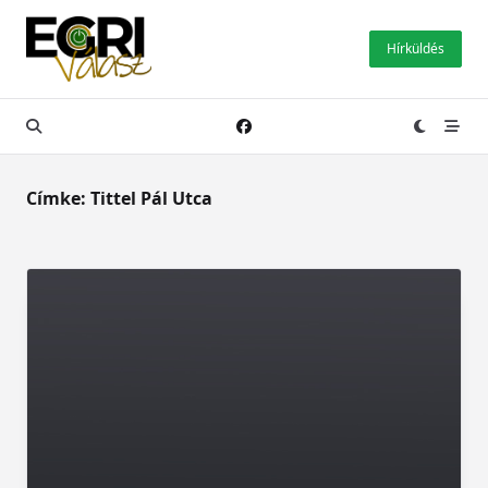
Skip
to
Hírküldés
content
Címke:
Tittel Pál Utca