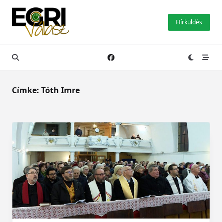
Skip
to
Hírküldés
content
Címke:
Tóth Imre