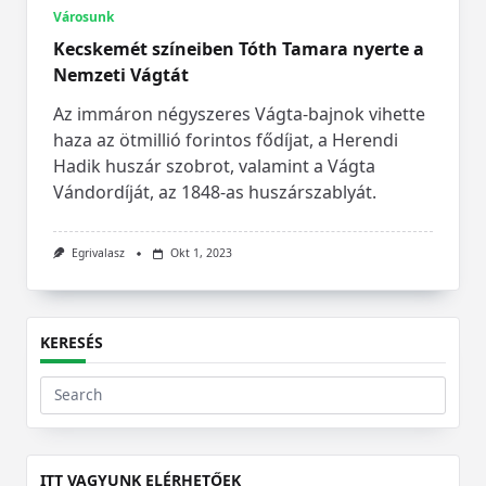
Városunk
Kecskemét színeiben Tóth Tamara nyerte a
Nemzeti Vágtát
Az immáron négyszeres Vágta-bajnok vihette
haza az ötmillió forintos fődíjat, a Herendi
Hadik huszár szobrot, valamint a Vágta
Vándordíját, az 1848-as huszárszablyát.
Egrivalasz
Okt 1, 2023
KERESÉS
Search
for:
ITT VAGYUNK ELÉRHETŐEK