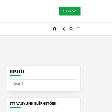
Hírküldés
KERESÉS
Search
for:
ITT VAGYUNK ELÉRHETŐEK