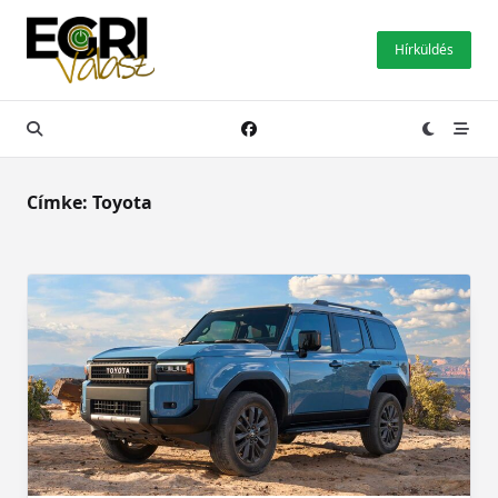
Skip
to
Hírküldés
content
Címke:
Toyota