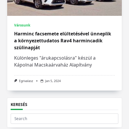
Városunk
Harminc facsemete elültetésével ünneplik
a környezettudatos Rav4 harmincadik
szülinapját
Különleges "árukapcsolásra" készül a
Kápolnai Macskaárvaház Alapítvány
Egrivalasz
Jan 5, 2024
KERESÉS
Search
for: