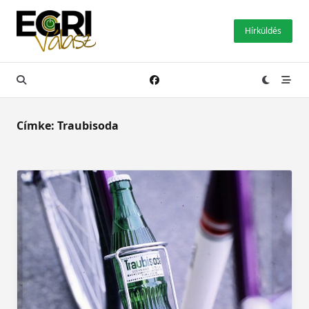
Skip
to
Hírküldés
content
Címke:
Traubisoda