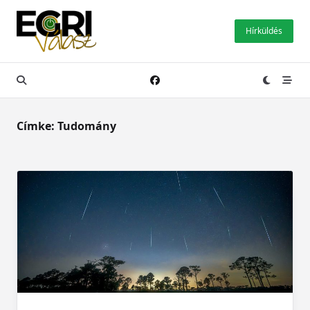
Skip
to
Hírküldés
content
Címke:
Tudomány