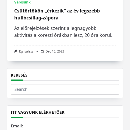
Városunk
Csütörtökön „érkezik” az év legszebb
hullócsillag-zápora
Az előrejelzések szerint a legnagyobb
aktivitás a koresti órákban lesz, 20 óra körül.
Egrivalasz
Dec 13, 2023
KERESÉS
Search
for:
ITT VAGYUNK ELÉRHETŐEK
Email: