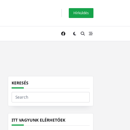
Hírküldés
KERESÉS
Search
for:
ITT VAGYUNK ELÉRHETŐEK