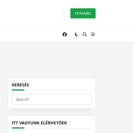
Hírküldés
KERESÉS
Search
for:
ITT VAGYUNK ELÉRHETŐEK