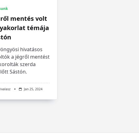
sunk
ről mentés volt
gyakorlat témája
stón
yöngyösi hivatásos
ltók a jégről mentést
korolták szerda
lőtt Sástón.
rivalasz
Jan 25, 2024