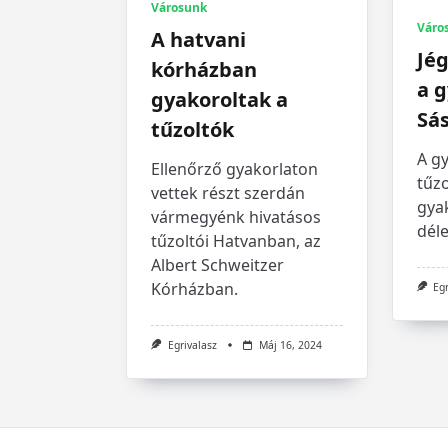
Városunk
Váro
A hatvani
Jég
kórházban
a 
gyakoroltak a
Sá
tűzoltók
A g
Ellenőrző gyakorlaton
tűzo
vettek részt szerdán
gya
vármegyénk hivatásos
déle
tűzoltói Hatvanban, az
Albert Schweitzer
Kórházban.
Eg
Egrivalasz
Máj 16, 2024