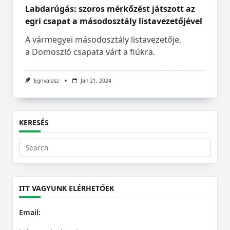
Labdarúgás: szoros mérkőzést játszott az
egri csapat a másodosztály listavezetőjével
A vármegyei másodosztály listavezetője,
a Domoszló csapata várt a fiúkra.
Egrivalasz
Jan 21, 2024
KERESÉS
Search
for:
ITT VAGYUNK ELÉRHETŐEK
Email: