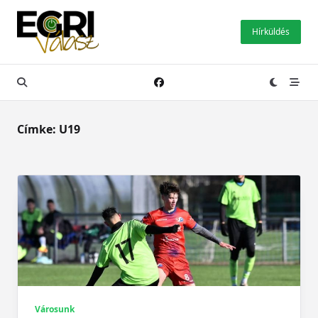
Skip
to
Hírküldés
content
Címke:
U19
Városunk