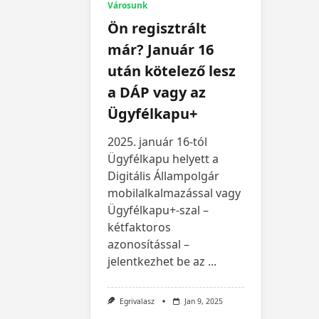
Városunk
Ön regisztrált
már? Január 16
után kötelező lesz
a DÁP vagy az
Ügyfélkapu+
2025. január 16-tól
Ügyfélkapu helyett a
Digitális Állampolgár
mobilalkalmazással vagy
Ügyfélkapu+-szal –
kétfaktoros
azonosítással –
jelentkezhet be az
...
Egrivalasz
Jan 9, 2025