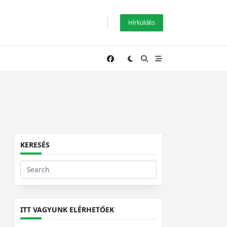
Hírküldés
KERESÉS
Search
for:
ITT VAGYUNK ELÉRHETŐEK