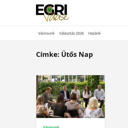
Skip
to
content
Városunk
Választás 2026
Hazánk
Címke:
Ütős Nap
Városunk