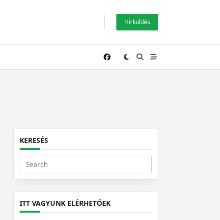
Hírküldés
KERESÉS
Search
for:
ITT VAGYUNK ELÉRHETŐEK