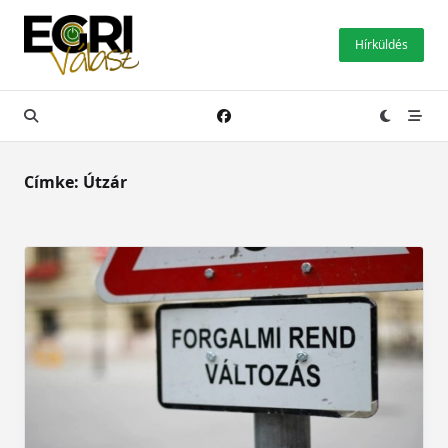
Skip
to
Hírküldés
content
Címke:
Útzár