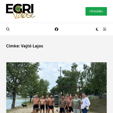
Skip
to
Hírküldés
content
Címke:
Vajtó Lajos