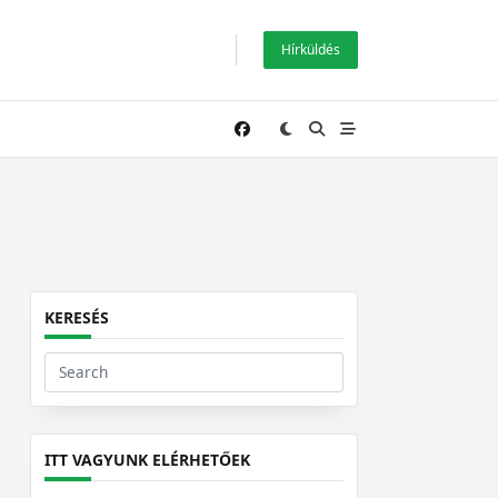
Hírküldés
KERESÉS
Search
for:
ITT VAGYUNK ELÉRHETŐEK