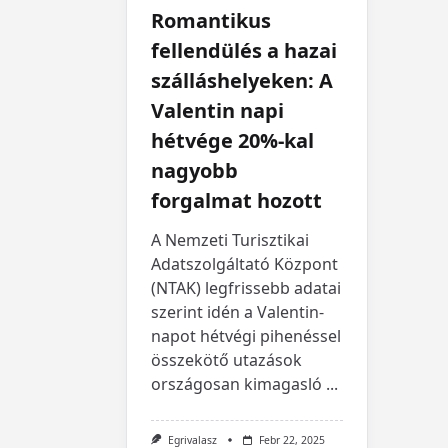
Romantikus
fellendülés a hazai
szálláshelyeken: A
Valentin napi
hétvége 20%-kal
nagyobb
forgalmat hozott
A Nemzeti Turisztikai
Adatszolgáltató Központ
(NTAK) legfrissebb adatai
szerint idén a Valentin-
napot hétvégi pihenéssel
összekötő utazások
országosan kimagasló
...
Egrivalasz
Febr 22, 2025