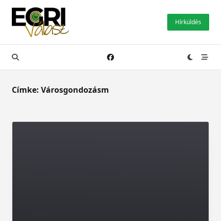
Skip
to
Hírküldés
content
Címke:
Városgondozásm