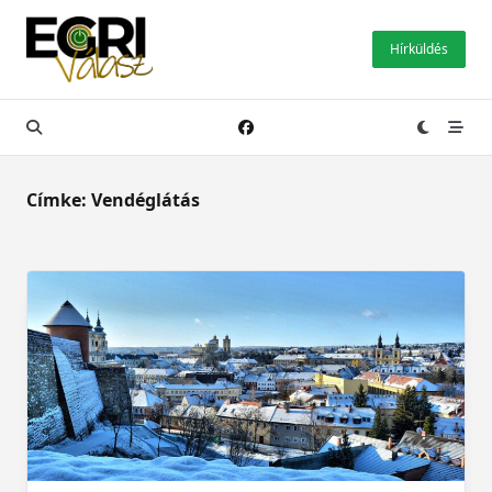
Skip
to
Hírküldés
content
Címke:
Vendéglátás