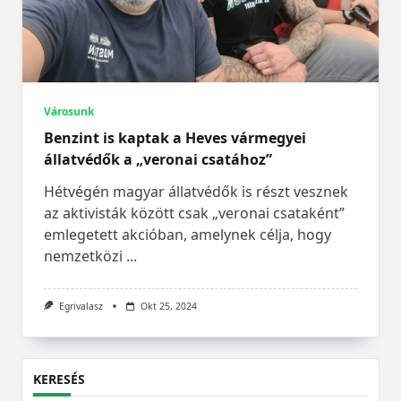
Városunk
Benzint is kaptak a Heves vármegyei
állatvédők a „veronai csatához”
Hétvégén magyar állatvédők is részt vesznek
az aktivisták között csak „veronai csataként”
emlegetett akcióban, amelynek célja, hogy
nemzetközi
...
Egrivalasz
Okt 25, 2024
KERESÉS