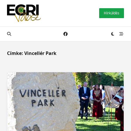
Skip
to
Hírküldés
content
Címke:
Vincellér Park