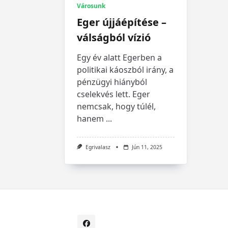
Városunk
Eger újjáépítése –
válságból vízió
Egy év alatt Egerben a
politikai káoszból irány, a
pénzügyi hiányból
cselekvés lett. Eger
nemcsak, hogy túlél,
hanem
...
Egrivalasz
Jún 11, 2025