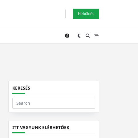
Hírküldés
KERESÉS
Search
for:
ITT VAGYUNK ELÉRHETŐEK