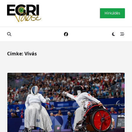
Skip
to
Hírküldés
content
Címke:
Vívás