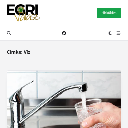
Skip
to
Hírküldés
content
Címke:
Víz