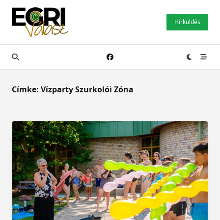
Skip
to
Hírküldés
content
Címke:
Vízparty Szurkolói Zóna