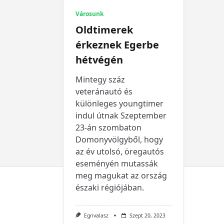
Városunk
Oldtimerek
érkeznek Egerbe
hétvégén
Mintegy száz
veteránautó és
különleges youngtimer
indul útnak Szeptember
23-án szombaton
Domonyvölgyből, hogy
az év utolsó, öregautós
eseményén mutassák
meg magukat az ország
északi régiójában.
Egrivalasz
Szept 20, 2023