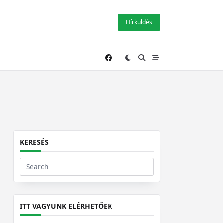
Hírküldés
KERESÉS
Search
for:
ITT VAGYUNK ELÉRHETŐEK