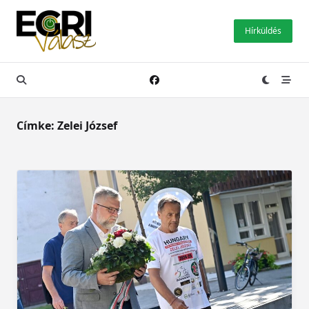
Skip
to
Hírküldés
content
Címke:
Zelei József