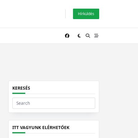
Hírküldés
KERESÉS
Search
for:
ITT VAGYUNK ELÉRHETŐEK