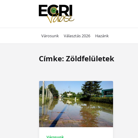
Skip
to
content
Városunk
Választás 2026
Hazánk
Címke:
Zöldfelületek
Városunk