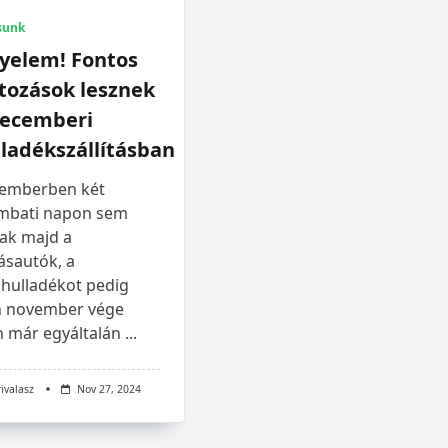
sunk
gyelem! Fontos
tozások lesznek
decemberi
ladékszállításban
emberben két
mbati napon sem
nak majd a
ásautók, a
dhulladékot pedig
n november vége
n már egyáltalán
...
rivalasz
Nov 27, 2024