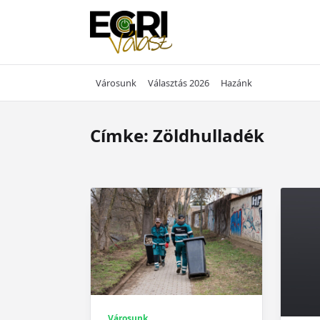
Skip
to
content
Városunk
Választás 2026
Hazánk
Címke:
Zöldhulladék
Városunk