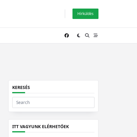
Hírküldés
KERESÉS
Search
for:
ITT VAGYUNK ELÉRHETŐEK