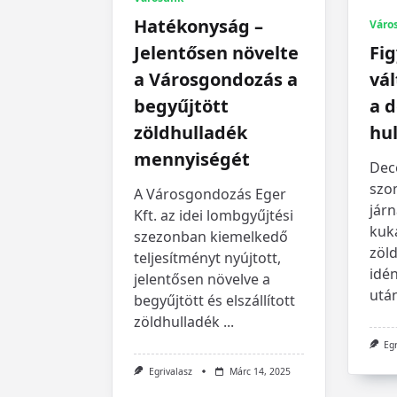
Hatékonyság –
Váro
Fi
Jelentősen növelte
vál
a Városgondozás a
a 
begyűjtött
hul
zöldhulladék
mennyiségét
Dec
szo
A Városgondozás Eger
jár
Kft. az idei lombgyűjtési
kuk
szezonban kiemelkedő
zöl
teljesítményt nyújtott,
idé
jelentősen növelve a
utá
begyűjtött és elszállított
zöldhulladék
...
Eg
Egrivalasz
Márc 14, 2025