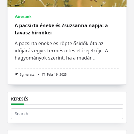
Városunk
A pacsirta éneke és Zsuzsanna napja: a
tavasz hírnökei
A pacsirta éneke és röpte ősidők óta az
időjárás egyik természetes előrejelzője. A
hagyományok szerint, ha a madár
...
Egrivalasz
Febr 19, 2025
KERESÉS
Search
for: