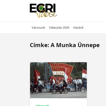
Skip
to
content
Városunk
Választás 2026
Hazánk
Címke:
A Munka Ünnepe
Városunk