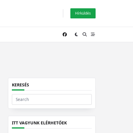
Hírküldés
KERESÉS
Search
for:
ITT VAGYUNK ELÉRHETŐEK