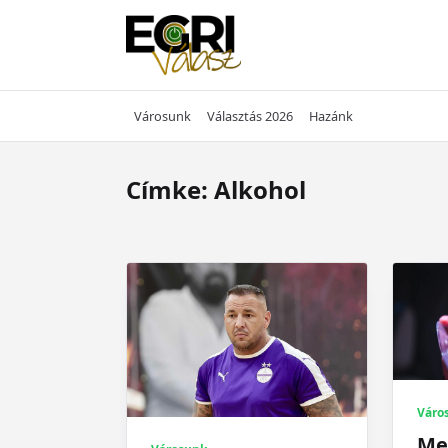
Skip
to
content
Városunk
Választás 2026
Hazánk
Címke:
Alkohol
Váro
Me