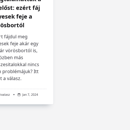
előst: ezért fáj
esek feje a
rösbortól
rt fájdul meg
sek feje akár egy
r vörösbortól is,
özben más
zesitalokkal nincs
n problémájuk? Itt
t a válasz.
rivalasz
Jan 7, 2024