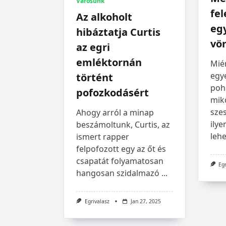
Városunk
fel
Az alkoholt
egy
hibáztatja Curtis
vö
az egri
emléktornán
Mié
egye
történt
pohá
pofozkodásért
mik
szes
Ahogy arról a minap
ilye
beszámoltunk, Curtis, az
lehe
ismert rapper
felpofozott egy az őt és
csapatát folyamatosan
Eg
hangosan szidalmazó
...
Egrivalasz
Jan 27, 2025