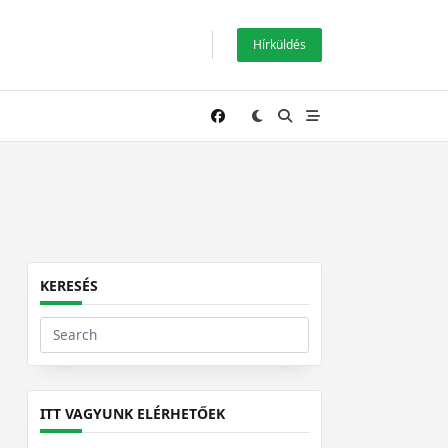
Hírküldés
KERESÉS
Search
for:
ITT VAGYUNK ELÉRHETŐEK