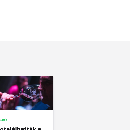
sunk
gtalálhatták a