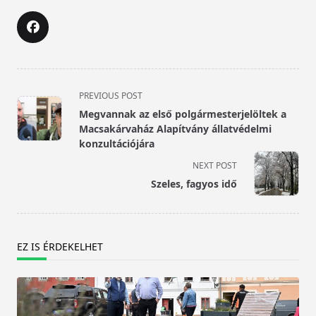
<span
PREVIOUS POST
class="nav-
Megvannak az első polgármesterjelöltek a
subtitle
Macsakárvaház Alapítvány állatvédelmi
screen-
konzultációjára
reader-
NEXT POST
text">Page</span>
Szeles, fagyos idő
EZ IS ÉRDEKELHET