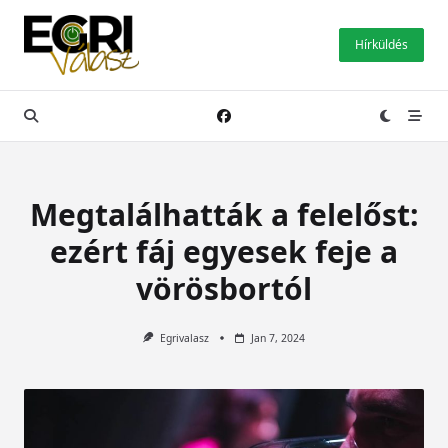
Skip
to
Hírküldés
content
Megtalálhatták a felelőst:
ezért fáj egyesek feje a
vörösbortól
Egrivalasz
Jan 7, 2024