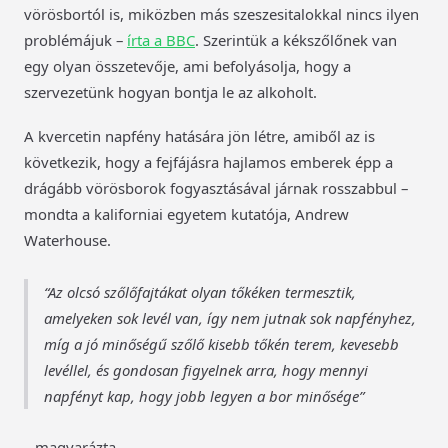
vörösbortól is, miközben más szeszesitalokkal nincs ilyen
problémájuk –
írta a BBC
. Szerintük a kékszőlőnek van
egy olyan összetevője, ami befolyásolja, hogy a
szervezetünk hogyan bontja le az alkoholt.
A kvercetin napfény hatására jön létre, amiből az is
következik, hogy a fejfájásra hajlamos emberek épp a
drágább vörösborok fogyasztásával járnak rosszabbul –
mondta a kaliforniai egyetem kutatója, Andrew
Waterhouse.
Az olcsó szőlőfajtákat olyan tőkéken termesztik,
amelyeken sok levél van, így nem jutnak sok napfényhez,
míg a jó minőségű szőlő kisebb tőkén terem, kevesebb
levéllel, és gondosan figyelnek arra, hogy mennyi
napfényt kap, hogy jobb legyen a bor minősége
– magyarázta.