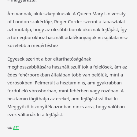
Ám vannak, akik szkeptikusak. A Queen Mary University
of London szakértője, Roger Corder szerint a tapasztalat
azt mutatja, hogy az olcsóbb borok okoznak fejfájást, így
a tömegborokhoz használt adalékanyagok vizsgálata visz
közelebb a megértéshez.
Egyesek szerint a bor eltarthatóságának
meghosszabbítására használt szulfitok a felelősek, ám az
édes fehérborokban általában több van belőlük, mint a
vörösökben. Felmerült a hisztamin is, ami gyakrabban
fordul elő vörösborban, mint fehérben vagy rozéban. A
hisztamin tágíthatja az ereket, ami fejfájást válthat ki.
Meggyőző bizonyíték azonban nincs arra, hogy valóban
ezek váltanák ki a fejfájást.
via
RTL