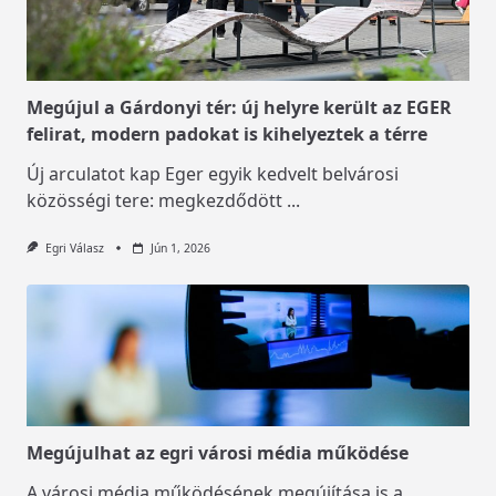
Megújul a Gárdonyi tér: új helyre került az EGER
felirat, modern padokat is kihelyeztek a térre
Új arculatot kap Eger egyik kedvelt belvárosi
közösségi tere: megkezdődött
...
Egri Válasz
Jún 1, 2026
Megújulhat az egri városi média működése
A városi média működésének megújítása is a