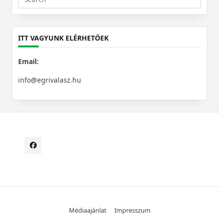
Search
for:
ITT VAGYUNK ELÉRHETŐEK
Email:
info@egrivalasz.hu
Médiaajánlat
Impresszum