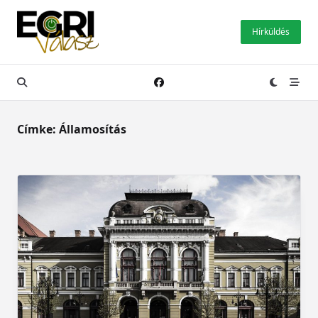
Skip
to
Hírküldés
content
Címke:
Államosítás