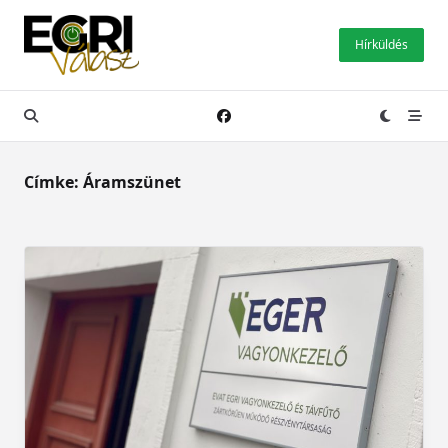
Skip
to
Hírküldés
content
Címke:
Áramszünet