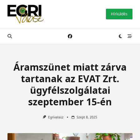
Skip
to
Hírküldés
content
Áramszünet miatt zárva
tartanak az EVAT Zrt.
ügyfélszolgálatai
szeptember 15-én
Egrivalasz
Szept 8, 2025