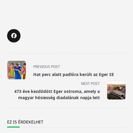
<span
PREVIOUS POST
class="nav-
Hat perc alatt padlóra került az Eger SE
subtitle
NEXT POST
screen-
473 éve kezdődött Eger ostroma, amely a
reader-
magyar hősiesség diadalának napja lett
text">Page</span>
EZ IS ÉRDEKELHET