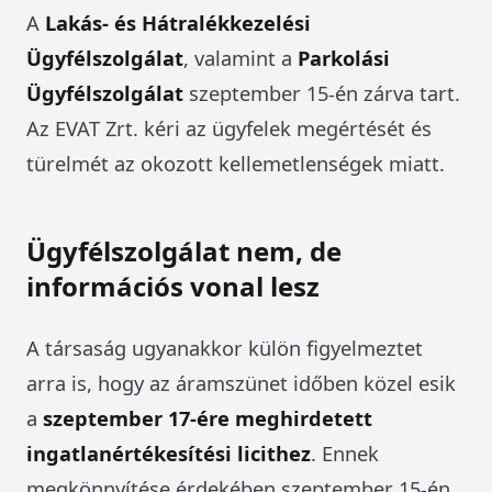
A
Lakás- és Hátralékkezelési
Ügyfélszolgálat
, valamint a
Parkolási
Ügyfélszolgálat
szeptember 15-én zárva tart.
Az EVAT Zrt. kéri az ügyfelek megértését és
türelmét az okozott kellemetlenségek miatt.
Ügyfélszolgálat nem, de
információs vonal lesz
A társaság ugyanakkor külön figyelmeztet
arra is, hogy az áramszünet időben közel esik
a
szeptember 17-ére meghirdetett
ingatlanértékesítési licithez
. Ennek
megkönnyítése érdekében szeptember 15-én,