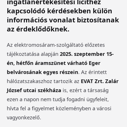
ingatlanértékesítési licithez
kapcsolódó kérdésekben külön
információs vonalat biztosítanak
az érdeklődőknek.
Az elektromosáram-szolgáltató előzetes
tájékoztatása alapján
2025. szeptember 15-
én, hétfőn áramszünet várható Eger
belvárosának egyes részein
. Az érintett
hálózatszakaszhoz tartozik az
EVAT Zrt. Zalár
József utcai székháza
is, ezért a társaság
ezen a napon nem tudja fogadni ügyfeleit,
hívta fel a figyelmet közleményben a városi
vagyonkezelő.