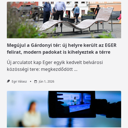
Megújul a Gárdonyi tér: új helyre került az EGER
felirat, modern padokat is kihelyeztek a térre
Új arculatot kap Eger egyik kedvelt belvárosi
közösségi tere: megkezdődött
...
Egri Válasz
Jún 1, 2026