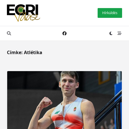
Skip
to
Hírküldés
content
Címke:
Atlétika