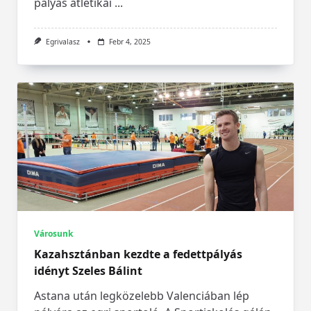
pályás atlétikai
...
Egrivalasz
Febr 4, 2025
Városunk
Kazahsztánban kezdte a fedettpályás
idényt Szeles Bálint
Astana után legközelebb Valenciában lép