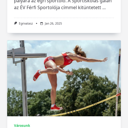
pályára az egri sportoló. A Sportiskolás gálán
az ÉV Férfi Sportolója címmel kitüntetett
...
Egrivalasz
Jan 26, 2025
Városunk