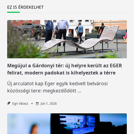
EZ IS ÉRDEKELHET
Megújul a Gárdonyi tér: új helyre került az EGER
felirat, modern padokat is kihelyeztek a térre
Új arculatot kap Eger egyik kedvelt belvárosi
közösségi tere: megkezdődött
...
Egri Válasz
Jún 1, 2026