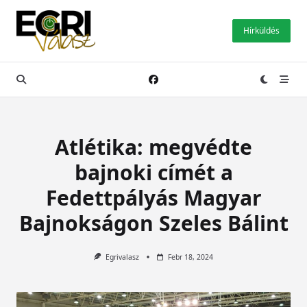
Skip
to
Hírküldés
content
Atlétika: megvédte
bajnoki címét a
Fedettpályás Magyar
Bajnokságon Szeles Bálint
Egrivalasz
Febr 18, 2024