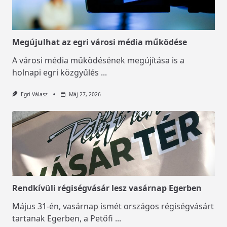
Megújulhat az egri városi média működése
A városi média működésének megújítása is a
holnapi egri közgyűlés
...
Egri Válasz
Máj 27, 2026
Rendkívüli régiségvásár lesz vasárnap Egerben
Május 31-én, vasárnap ismét országos régiségvásárt
tartanak Egerben, a Petőfi
...