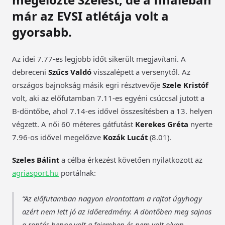
már az EVSI atlétája volt a
gyorsabb.
Az idei 7.77-es legjobb időt sikerült megjavítani. A
debreceni
Szűcs Valdó
visszalépett a versenytől. Az
országos bajnokság másik egri résztvevője
Szele Kristóf
volt, aki az előfutamban 7.11-es egyéni csúccsal jutott a
B-döntőbe, ahol 7.14-es idővel összesítésben a 13. helyen
végzett. A női 60 méteres gátfutást
Kerekes Gréta
nyerte
7.96-os idővel megelőzve
Kozák Lucát
(8.01).
Szeles Bálint
a célba érkezést követően nyilatkozott az
agriasport.hu
portálnak:
Az előfutamban nagyon elrontottam a rajtot úgyhogy
azért nem lett jó az időeredmény. A döntőben meg sajnos
a rontás benne volt a fejemben és nem volt olyan