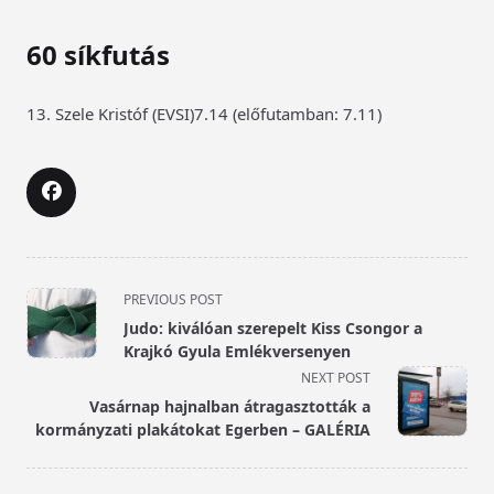
60 síkfutás
13. Szele Kristóf (EVSI)7.14 (előfutamban: 7.11)
<span
PREVIOUS POST
class="nav-
Judo: kiválóan szerepelt Kiss Csongor a
subtitle
Krajkó Gyula Emlékversenyen
screen-
NEXT POST
reader-
Vasárnap hajnalban átragasztották a
text">Page</span>
kormányzati plakátokat Egerben – GALÉRIA