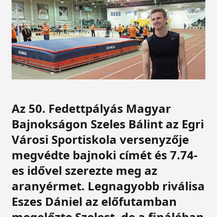
Az 50. Fedettpályás Magyar
Bajnokságon Szeles Bálint az Egri
Városi Sportiskola versenyzője
megvédte bajnoki címét és 7.74-
es idővel szerezte meg az
aranyérmet. Legnagyobb riválisa
Eszes Dániel az előfutamban
megelőzte Szelest, de a fináléban