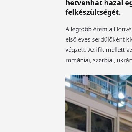
hetvenhat hazai e
felkészültségét.
A legtöbb érem a Honvédé
első éves serdülőként ki
végzett. Az ifik mellett
romániai, szerbiai, ukrá