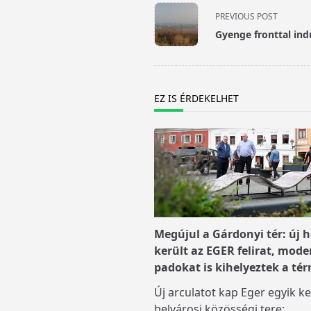
<span
PREVIOUS POST
class="nav-
Gyenge fronttal ind
subtitle
screen-
reader-
text">Page</span>
EZ IS ÉRDEKELHET
Megújul a Gárdonyi tér: új h
került az EGER felirat, mode
padokat is kihelyeztek a tér
Új arculatot kap Eger egyik ke
belvárosi közösségi tere: