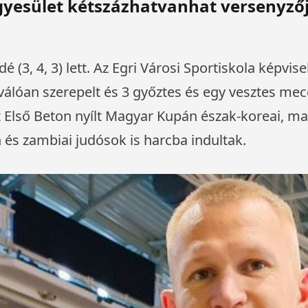
gyesület kétszázhatvanhat versenyzőj
 (3, 4, 3) lett. Az Egri Városi Sportiskola képvi
válóan szerepelt és 3 győztes és egy vesztes me
 az Első Beton nyílt Magyar Kupán észak-koreai, m
n és zambiai judósok is harcba indultak.