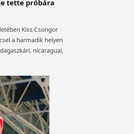
e tette próbára
seletében Kiss Csongor
ccsel a harmadik helyen
adagaszkári, nicaraguai,