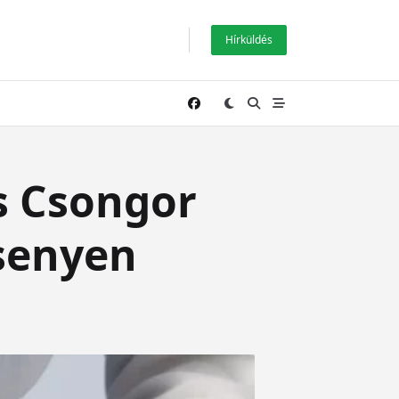
Hírküldés
ss Csongor
senyen