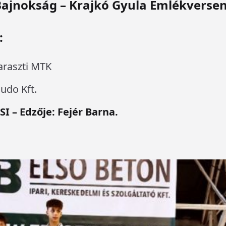
Bajnokság – Krajkó Gyula Emlékversen
:
raszti MTK
udo Kft.
SI – Edzője: Fejér Barna.