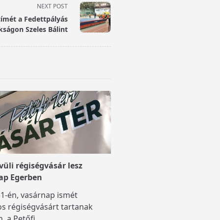
NEXT POST
címét a Fedettpályás
ságon Szeles Bálint
üli régiségvásár lesz
ap Egerben
1-én, vasárnap ismét
s régiségvásárt tartanak
, a Petőfi
...