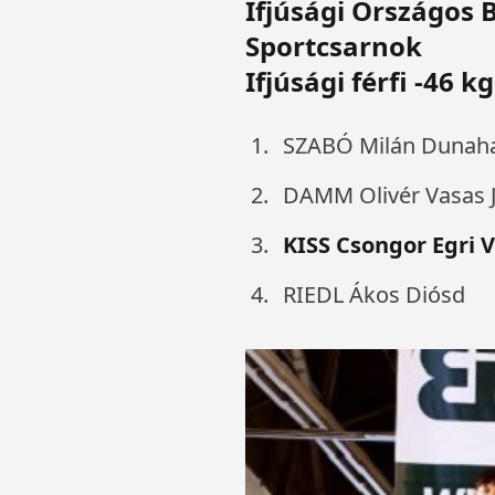
Ifjúsági Országos 
Sportcsarnok
Ifjúsági férfi -46 kg
SZABÓ Milán Dunaha
DAMM Olivér Vasas J
KISS Csongor Egri V
RIEDL Ákos Diósd