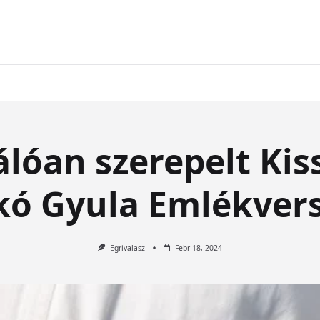
álóan szerepelt Ki
jkó Gyula Emlékver
Egrivalasz
Febr 18, 2024