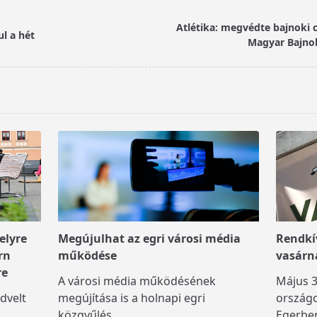
Atlétika: megvédte bajnoki 
ul a hét
Magyar Bajnok
elyre
Megújulhat az egri városi média
Rendkív
rn
működése
vasárn
re
A városi média működésének
Május 3
dvelt
megújítása is a holnapi egri
országo
közgyűlés
...
Egerben