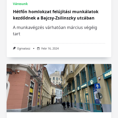
Városunk
Hétfőn homlokzat felújítási munkálatok
kezdődnek a Bajcsy-Zsilinszky utcában
A munkavégzés várhatóan március végéig
tart
Egrivalasz
Febr 16, 2024