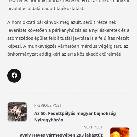
rész teljes homlokzatának festését. Erről az önkormányzat
hivatalos oldalán adott tájékoztatást.
A homlokzati párkányok meglazult, sérült részeinek
leverését követően a párkányhúzás és a nyíláskeretek és a
szomszédos épület felőli tűzfal javítása is a felújítás részét
képezi. A munkavégzés várhatóan március végéig tart, az
önkormányzat addig kéri az arra közlekedők türelmét!
<span
PREVIOUS POST
class="nav-
Az 50. Fedettpályás magyar bajnokság
subtitle
Nyíregyházán
screen-
NEXT POST
reader-
Tavaly Heves vármegyében 293 lakástűz