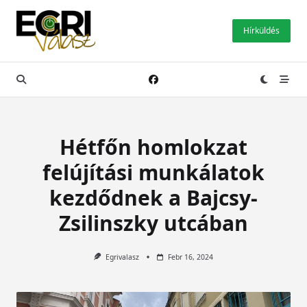
Skip
to
Hírküldés
content
Hétfőn homlokzat
felújítási munkálatok
kezdődnek a Bajcsy-
Zsilinszky utcában
Egrivalasz
Febr 16, 2024