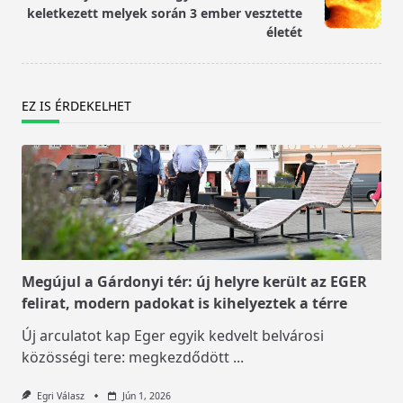
text">Page</span>
keletkezett melyek során 3 ember vesztette
életét
EZ IS ÉRDEKELHET
Megújul a Gárdonyi tér: új helyre került az EGER
felirat, modern padokat is kihelyeztek a térre
Új arculatot kap Eger egyik kedvelt belvárosi
közösségi tere: megkezdődött
...
Egri Válasz
Jún 1, 2026