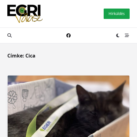
Skip
to
Hírküldés
content
Címke:
Cica