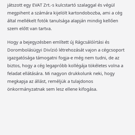
játszott egy EVAT Zrt.-s kulcstartó szalaggal és végül
megpihent a számára kijelölt kartondobozba, ami a cég
által mellékelt fotók tanulsága alapján mindig kellően
szem előtt van tartva.
Hogy a bejegyzésben említett új Rágcsálóírtási és
Dorombolásügyi Divízió létrehozását vajon a cégcsoport
igazgatósága támogatni fogja-e még nem tudni, de az
biztos, hogy a cég legapróbb kollégája tökéletes volna a
feladat ellátására. Mi nagyon drukkolunk neki, hogy
megkapja az állást, reméljük a tulajdonos
önkormányzatnak sem lesz ellene kifogása.