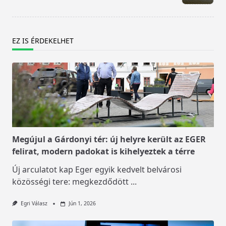
text">Page</span>
EZ IS ÉRDEKELHET
Megújul a Gárdonyi tér: új helyre került az EGER
felirat, modern padokat is kihelyeztek a térre
Új arculatot kap Eger egyik kedvelt belvárosi
közösségi tere: megkezdődött
...
Egri Válasz
Jún 1, 2026