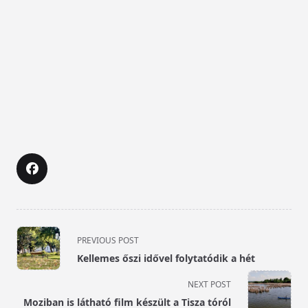
<span
PREVIOUS POST
class="nav-
Kellemes őszi idővel folytatódik a hét
subtitle
screen-
NEXT POST
reader-
Moziban is látható film készült a Tisza tóról