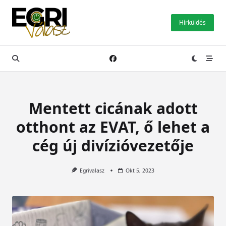
Skip
to
Hírküldés
content
Mentett cicának adott
otthont az EVAT, ő lehet a
cég új divízióvezetője
Egrivalasz
Okt 5, 2023