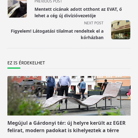
<span
PREVIOUS POST
class="nav-
Mentett cicának adott otthont az EVAT, ő
subtitle
lehet a cég új divízióvezetője
screen-
NEXT POST
reader-
Figyelem! Látogatási tilalmat rendeltek el a
text">Page</span>
kórházban
EZ IS ÉRDEKELHET
Megújul a Gárdonyi tér: új helyre került az EGER
felirat, modern padokat is kihelyeztek a térre