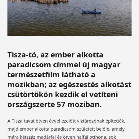
Tisza-tó, az ember alkotta
paradicsom címmel új magyar
természetfilm látható a
mozikban; az egészestés alkotást
csütörtökön kezdik el vetíteni
országszerte 57 moziban.
A Tisza-tavat ötven évvel ezelőtt víztározónak építették,
majd ember alkotta paradicsom született belőle, amely
mára kétszáz madárfaj és ötven halfaj otthona, sok