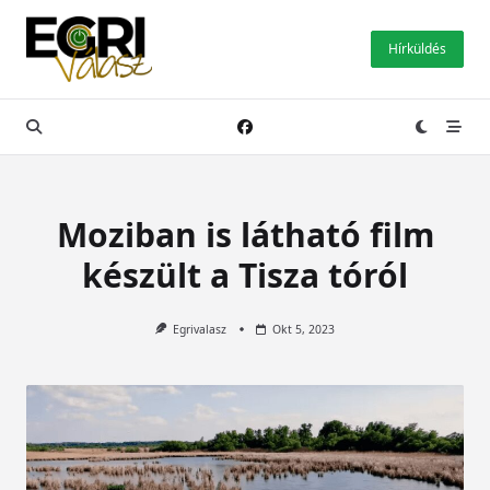
Skip
to
Hírküldés
content
Moziban is látható film
készült a Tisza tóról
Egrivalasz
Okt 5, 2023