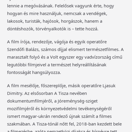
lennie a megóvásának. Felelősek vagyunk érte, hogy
hogyan és mire használjuk, nemcsak a vendégek,
lakosok, turisták, hajósok, horgászok, hanem a
döntéshozók, törvényalkotók is – tette hozzá.
A film írója, rendezője, vágója és egyik operatőre
Szendőfi Balázs, számos díjjal elismert természetfilmes. A
marasztalt folyó és a Volt egyszer egy vadvízország című
legutóbbi filmjeivel a természet helyreállításának
fontosságát hangsúlyozza.
A film mesélője, főszereplője, másik operatőre Ljasuk
Dimitry. Az elsősorban A Tisza nevében
dokumentumfilmjéről, a Jóreménység-sziget
mozifilmjéről és környezetvédelmi tevékenységéről
ismert magyar-ukrán rendező újnak számít a filmes
szakmában. A Tisza-tónál nőtt fel, 2018-ban kezdett bele
a filmezésbe, azóta nemzetközi díjakra és hírnévre tett