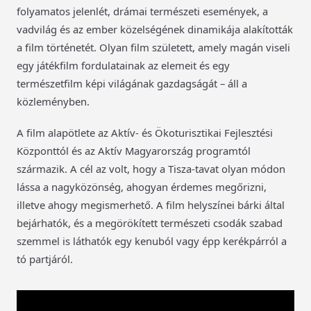
folyamatos jelenlét, drámai természeti események, a
vadvilág és az ember közelségének dinamikája alakították
a film történetét. Olyan film született, amely magán viseli
egy játékfilm fordulatainak az elemeit és egy
természetfilm képi világának gazdagságát – áll a
közleményben.
A film alapötlete az Aktív- és Ökoturisztikai Fejlesztési
Központtól és az Aktív Magyarország programtól
származik. A cél az volt, hogy a Tisza-tavat olyan módon
lássa a nagyközönség, ahogyan érdemes megőrizni,
illetve ahogy megismerhető. A film helyszínei bárki által
bejárhatók, és a megörökített természeti csodák szabad
szemmel is láthatók egy kenuból vagy épp kerékpárról a
tó partjáról.