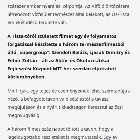
százezer ember nyaralási célpontja. Az Alföld öntözésére
létrehozott vízfelület természet által belakott, az Ős-Tisza
emlékét idéző területté vált.
A Tisza-tóról született filmet egy év folyamatos
forgatással készítette a három természetfilmesből
álló „supergroup”: Szendőfi Balázs, Ljasuk Dimitry és
Fehér Zoltán – áll az Aktív- és Ökoturisztikai
Fejlesztési Központ MTI-hez szerdán eljuttatott
közleményében.
Mint írják, egy teljes év eseményeinek lehet szemtanúja a
néző, a befagyott tavon való sétálástól a tavaszi
megújuláson és a nyári tikkadtságon keresztül az őszi
megnyugvásig.
A három filmes száz napot töltött a tavon, hogy a
legeldugottabb részleteket is megmutassák. Egy év