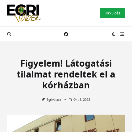
Skip
to
Hírküldés
content
Figyelem! Látogatási
tilalmat rendeltek el a
kórházban
Egrivalasz
Okt 5, 2023