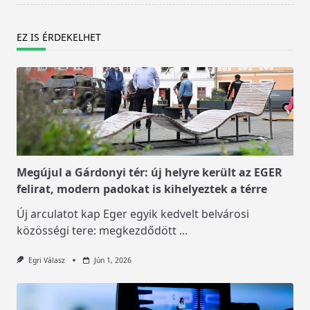
EZ IS ÉRDEKELHET
Megújul a Gárdonyi tér: új helyre került az EGER
felirat, modern padokat is kihelyeztek a térre
Új arculatot kap Eger egyik kedvelt belvárosi
közösségi tere: megkezdődött
...
Egri Válasz
Jún 1, 2026