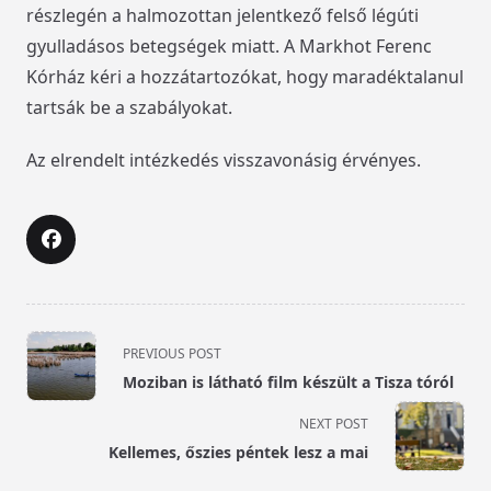
részlegén a halmozottan jelentkező felső légúti
gyulladásos betegségek miatt. A Markhot Ferenc
Kórház kéri a hozzátartozókat, hogy maradéktalanul
tartsák be a szabályokat.
Az elrendelt intézkedés visszavonásig érvényes.
<span
PREVIOUS POST
class="nav-
Moziban is látható film készült a Tisza tóról
subtitle
screen-
NEXT POST
reader-
Kellemes, őszies péntek lesz a mai
text">Page</span>