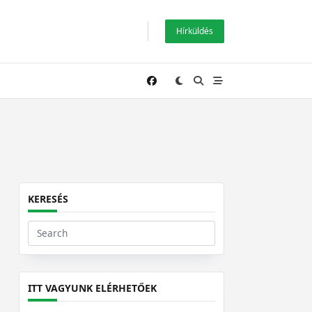
Hírküldés
KERESÉS
Search
for:
ITT VAGYUNK ELÉRHETŐEK