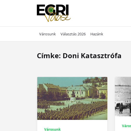
Skip
to
content
Városunk
Választás 2026
Hazánk
Címke:
Doni Katasztrófa
Váro
Városunk