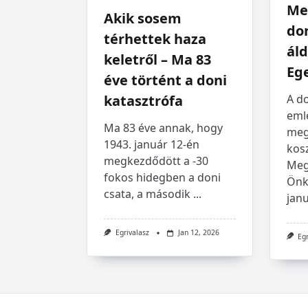
Me
Akik sosem
don
térhettek haza
áld
keletről – Ma 83
Eg
éve történt a doni
A do
katasztrófa
eml
Ma 83 éve annak, hogy
meg
1943. január 12-én
kosz
megkezdődött a -30
Meg
fokos hidegben a doni
Önk
csata, a második
...
janu
Egrivalasz
Jan 12, 2026
Egr