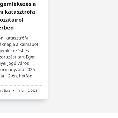
gemlékezés a
i katasztrófa
ozatairól
erben
ni katasztrófa
éknapja alkalmából
emlékezést és
orúzást tart Eger
yei Jogú Város
ormányzata 2026.
ár 12-én, hétfőn
...
i Válasz
Jan 10, 2026