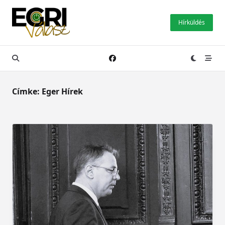
Skip
to
Hírküldés
content
Címke:
Eger Hírek