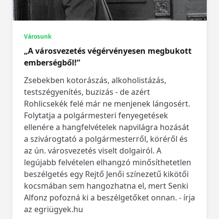
Városunk
„A városvezetés végérvényesen megbukott
emberségből!”
Zsebekben kotorászás, alkoholistázás,
testszégyenítés, buzizás - de azért
Rohlicsekék felé már ne menjenek lángosért.
Folytatja a polgármesteri fenyegetések
ellenére a hangfelvételek napvilágra hozását
a szivárogtató a polgármesterről, köréről és
az ún. városvezetés viselt dolgairól. A
legújabb felvételen elhangzó minősíthetetlen
beszélgetés egy Rejtő Jenői színezetű kikötői
kocsmában sem hangozhatna el, mert Senki
Alfonz pofozná ki a beszélgetőket onnan. - írja
az egriügyek.hu