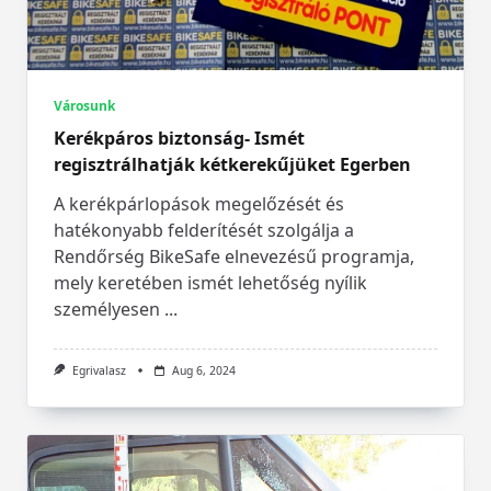
Városunk
Kerékpáros biztonság- Ismét
regisztrálhatják kétkerekűjüket Egerben
A kerékpárlopások megelőzését és
hatékonyabb felderítését szolgálja a
Rendőrség BikeSafe elnevezésű programja,
mely keretében ismét lehetőség nyílik
személyesen
...
Egrivalasz
Aug 6, 2024