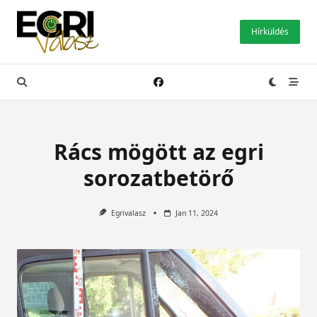
Skip
to
Hírküldés
content
Rács mögött az egri
sorozatbetörő
Egrivalasz
Jan 11, 2024