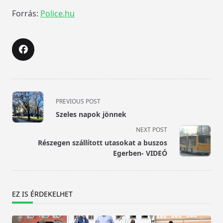
Forrás:
Police.hu
<span
PREVIOUS POST
class="nav-
Szeles napok jönnek
subtitle
NEXT POST
screen-
Részegen szállított utasokat a buszos
reader-
Egerben- VIDEÓ
text">Page</span>
EZ IS ÉRDEKELHET