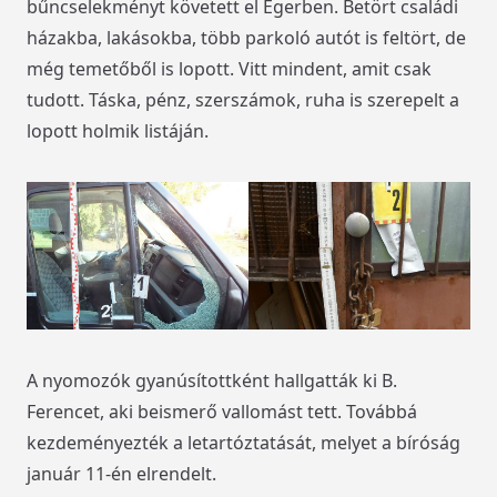
bűncselekményt követett el Egerben. Betört családi
házakba, lakásokba, több parkoló autót is feltört, de
még temetőből is lopott. Vitt mindent, amit csak
tudott. Táska, pénz, szerszámok, ruha is szerepelt a
lopott holmik listáján.
A nyomozók gyanúsítottként hallgatták ki B.
Ferencet, aki beismerő vallomást tett. Továbbá
kezdeményezték a letartóztatását, melyet a bíróság
január 11-én elrendelt.