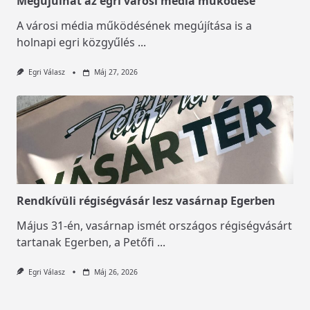
Megújulhat az egri városi média működése
A városi média működésének megújítása is a
holnapi egri közgyűlés
...
Egri Válasz
Máj 27, 2026
Rendkívüli régiségvásár lesz vasárnap Egerben
Május 31-én, vasárnap ismét országos régiségvásárt
tartanak Egerben, a Petőfi
...
Egri Válasz
Máj 26, 2026